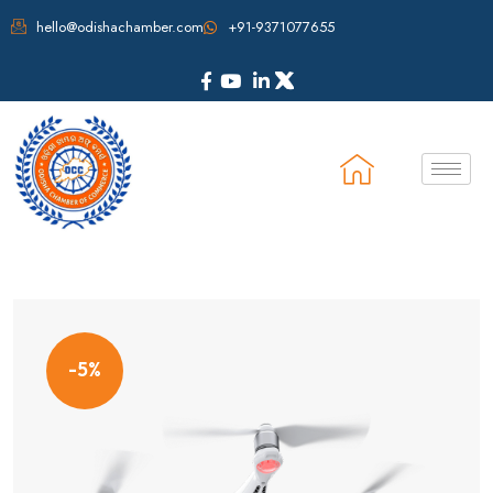
hello@odishachamber.com
+91-9371077655
-5%