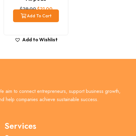
$
29.00
$
21.00
Add To Cart
Add to Wishlist
e aim to connect entrepreneurs, support business growth,
nd help companies achieve sustainable success.
Services