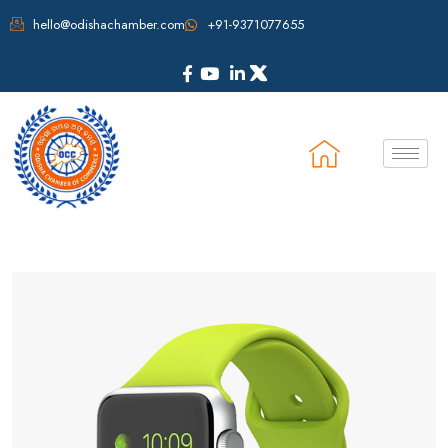
hello@odishachamber.com
+91-9371077655